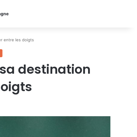
agne
r entre les doigts
sa destination
doigts