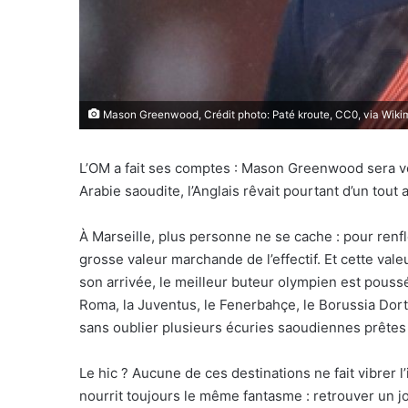
Mason Greenwood, Crédit photo: Paté kroute, CC0, via Wi
L’OM a fait ses comptes : Mason Greenwood sera ve
Arabie saoudite, l’Anglais rêvait pourtant d’un tou
À Marseille, plus personne ne se cache : pour renflo
grosse valeur marchande de l’effectif. Et cette v
son arrivée, le meilleur buteur olympien est poussé
Roma, la Juventus, le Fenerbahçe, le Borussia Dort
sans oublier plusieurs écuries saoudiennes prêtes à
Le hic ? Aucune de ces destinations ne fait vibrer l
nourrit toujours le même fantasme : retrouver un j