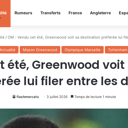
lité
Rumeurs
Transferts
France
Angleterre
Esp
ité
/
OM : Vendu cet été, Greenwood voit sa destination préférée lui file
Actualité
Mason Greenwood
Olympique Marseille
Tottenham
t été, Greenwood voit 
rée lui filer entre les 
flashmercato
3 juillet 2026
Temps de lecture 1 minute