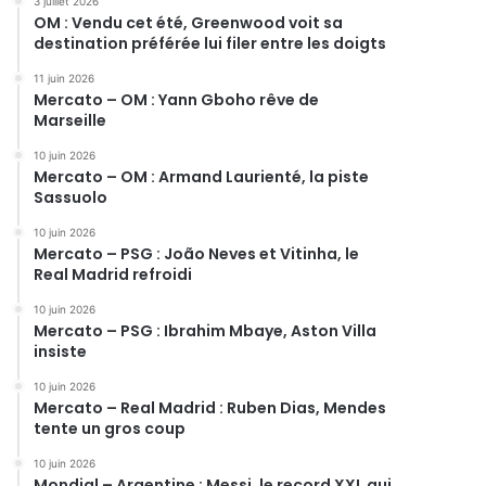
3 juillet 2026
OM : Vendu cet été, Greenwood voit sa
destination préférée lui filer entre les doigts
11 juin 2026
Mercato – OM : Yann Gboho rêve de
Marseille
10 juin 2026
Mercato – OM : Armand Laurienté, la piste
Sassuolo
10 juin 2026
Mercato – PSG : João Neves et Vitinha, le
Real Madrid refroidi
10 juin 2026
Mercato – PSG : Ibrahim Mbaye, Aston Villa
insiste
10 juin 2026
Mercato – Real Madrid : Ruben Dias, Mendes
tente un gros coup
10 juin 2026
Mondial – Argentine : Messi, le record XXL qui