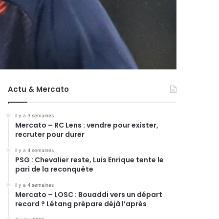
Actu & Mercato
il y a 3 semaines
Mercato – RC Lens : vendre pour exister,
recruter pour durer
il y a 4 semaines
PSG : Chevalier reste, Luis Enrique tente le
pari de la reconquête
il y a 4 semaines
Mercato – LOSC : Bouaddi vers un départ
record ? Létang prépare déjà l’après