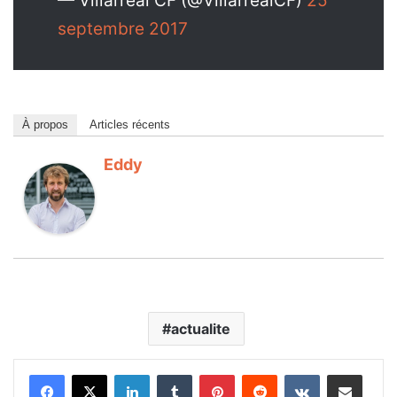
— Villarreal CF (@VillarrealCF)
25
septembre 2017
À propos
Articles récents
Eddy
actualite
Linkedin
Tumblr
Pinterest
Reddit
VKontakte
Partager par email