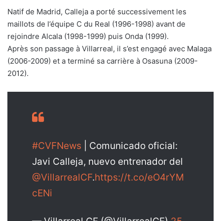
Natif de Madrid, Calleja a porté successivement les
maillots de l’équipe C du Real (1996-1998) avant de
rejoindre Alcala (1998-1999) puis Onda (1999).
Après son passage à Villarreal, il s’est engagé avec Malaga
(2006-2009) et a terminé sa carrière à Osasuna (2009-
2012).
#CVFNews
| Comunicado oficial:
Javi Calleja, nuevo entrenador del
@VillarrealCF
.
https://t.co/eO4rYM
cENi