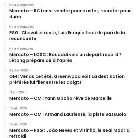
il y a 4 semaines
Mercato – RC Lens : vendre pour exister, recruter pour
durer
il y a 4 semaines
PSG : Chevalier reste, Luis Enrique tente le pari de la
reconquête
il y a 4 semaines
Mercato – LOSC : Bouaddi vers un départ record ?
Létang prépare déjà l’après
3 juillet 2026
OM : Vendu cet été, Greenwood voit sa destination
préférée lui filer entre les doigts
11 juin 2026
Mercato – OM : Yann Gboho rêve de Marseille
10 juin 2026
Mercato – OM : Armand Laurienté, la piste Sassuolo
10 juin 2026
Mercato – PSG : João Neves et Vitinha, le Real Madrid
refroidi