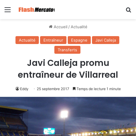
Menu
R
Accueil
/
Actualité
Actualité
Entraîneur
Espagne
Javi Calleja
Transferts
Javi Calleja promu
entraîneur de Villarreal
Eddy
25 septembre 2017
Temps de lecture 1 minute