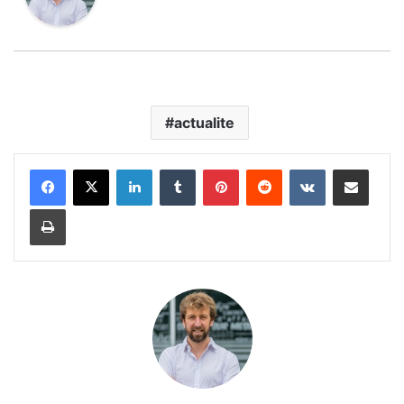
actualite
Linkedin
Tumblr
Pinterest
Reddit
VKontakte
Partager par email
Imprimer