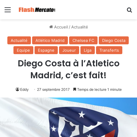
Menu
R
Accueil
/
Actualité
Actualité
Atlético Madrid
Chelsea FC
Diego Costa
Equipe
Espagne
Joueur
Liga
Transferts
Diego Costa à l’Atletico
Madrid, c’est fait!
Eddy
27 septembre 2017
Temps de lecture 1 minute