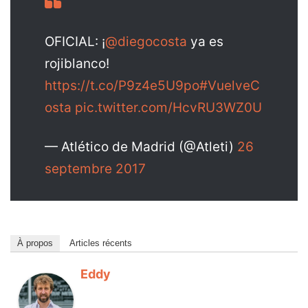
OFICIAL: ¡
@diegocosta
ya es
rojiblanco!
https://t.co/P9z4e5U9po
#VuelveC
osta
pic.twitter.com/HcvRU3WZ0U
— Atlético de Madrid (@Atleti)
26
septembre 2017
À propos
Articles récents
Eddy