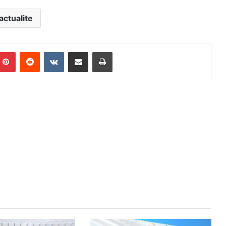
actualite
mblr
Pinterest
Reddit
VKontakte
Partager par email
Imprimer