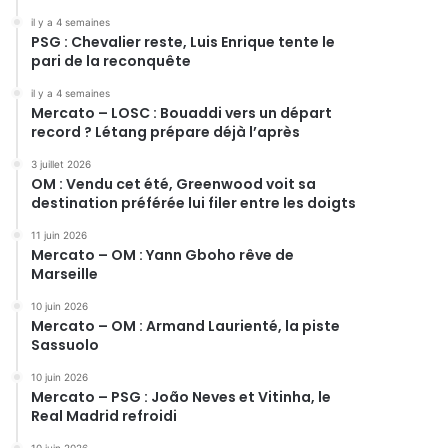
il y a 4 semaines
PSG : Chevalier reste, Luis Enrique tente le
pari de la reconquête
il y a 4 semaines
Mercato – LOSC : Bouaddi vers un départ
record ? Létang prépare déjà l’après
3 juillet 2026
OM : Vendu cet été, Greenwood voit sa
destination préférée lui filer entre les doigts
11 juin 2026
Mercato – OM : Yann Gboho rêve de
Marseille
10 juin 2026
Mercato – OM : Armand Laurienté, la piste
Sassuolo
10 juin 2026
Mercato – PSG : João Neves et Vitinha, le
Real Madrid refroidi
10 juin 2026