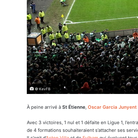
© KevFB
À peine arrivé à
St Étienne
,
Oscar Garcia Junyent
Avec 3 victoires, 1 nul et 1 défaite en Ligue 1, l’e
de 4 formations souhaiteraient s’attacher ses servi
Il s’agit d’
Aston Villa
et de
Fulham
qui évoluent tou