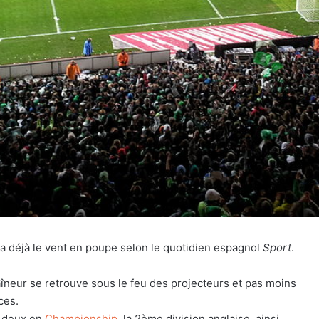
a déjà le vent en poupe selon le quotidien espagnol
Sport
.
ntraîneur se retrouve sous le feu des projecteurs et pas moins
ces.
s deux en
Championship
, la 2ème division anglaise, ainsi