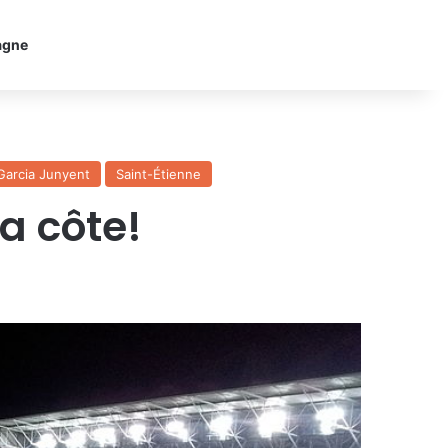
agne
Garcia Junyent
Saint-Étienne
la côte!