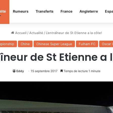
lité
Rumeurs
Transferts
France
Angleterre
Esp
Accueil
/
Actualité
/
L’entraîneur de St Etienne a la côte!
pionship
Chine
Chinese Super League
Fulham FC
Oscar 
îneur de St Etienne a 
Eddy
15 septembre 2017
Temps de lecture 1 minute