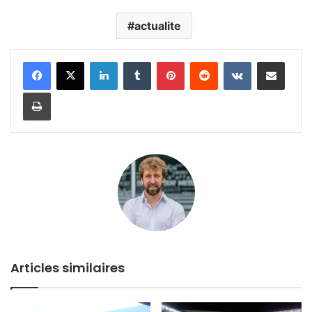
actualite
Linkedin
Tumblr
Pinterest
Reddit
VKontakte
Partager par email
Imprimer
Articles similaires