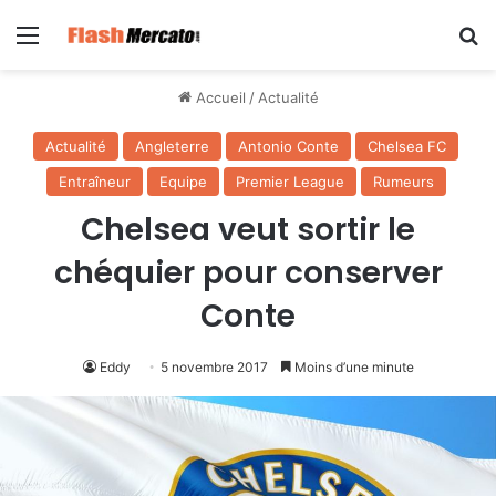
Menu
R
Accueil
/
Actualité
Actualité
Angleterre
Antonio Conte
Chelsea FC
Entraîneur
Equipe
Premier League
Rumeurs
Chelsea veut sortir le
chéquier pour conserver
Conte
Eddy
5 novembre 2017
Moins d’une minute